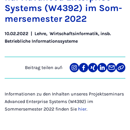
Sys­tems (W4392) im Som­
mer­se­mes­ter 2022
10.02.2022
|
Lehre
,
Wirtschaftsinformatik, insb.
Betriebliche Informationssysteme
Beitrag teilen auf:
Teilen
Teilen
Teilen
Teilen
Teilen
Link
auf
auf
auf
auf
über
kopi
Instagram
Facebook
Xing
LinkedIn
E-
Mail
Informationen zu den Inhalten unseres Projektseminars
Advanced Enterprise Systems (W4392) im
Sommersemester 2022 finden Sie
hier
.