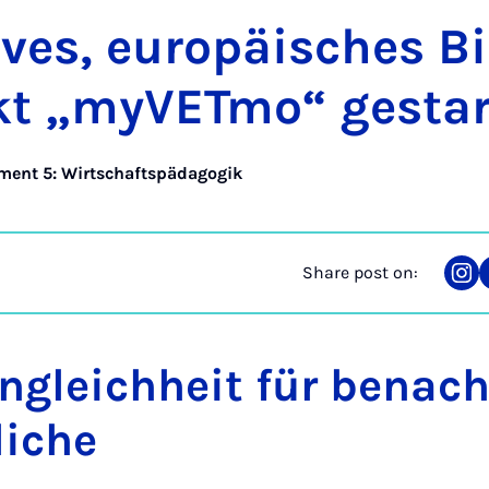
­ives, europäisches B
ekt „myVETmo“ ge­star
ment 5: Wirtschaftspädagogik
Share post on:
Sha
on
Ins
gleichheit für benacht
liche