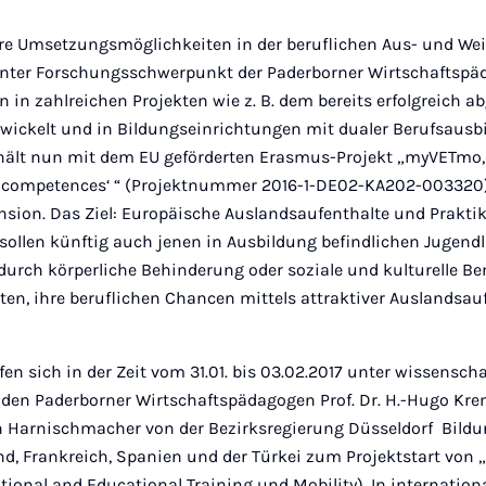
hre Umsetzungsmöglichkeiten in der beruflichen Aus- und Wei
nter Forschungsschwerpunkt der Paderborner Wirtschaftspä
n in zahlreichen Projekten wie z. B. dem bereits erfolgreich 
twickelt und in Bildungseinrichtungen mit dualer Berufsausb
hält nun mit dem EU geförderten Erasmus-Projekt „myVETmo, 
 competences‘ “ (Projektnummer 2016-1-DE02-KA202-003320)
nsion. Das Ziel: Europäische Auslandsaufenthalte und Prakti
sollen künftig auch jenen in Ausbildung befindlichen Jugend
 durch körperliche Behinderung oder soziale und kulturelle 
ten, ihre beruflichen Chancen mittels attraktiver Auslandsau
fen sich in der Zeit vom 31.01. bis 03.02.2017 unter wissenscha
iden Paderborner Wirtschaftspädagogen Prof. Dr. H.-Hugo Kre
 Harnischmacher von der Bezirksregierung Düsseldorf Bild
nd, Frankreich, Spanien und der Türkei zum Projektstart vo
ional and Educational Training und Mobility). In internationa