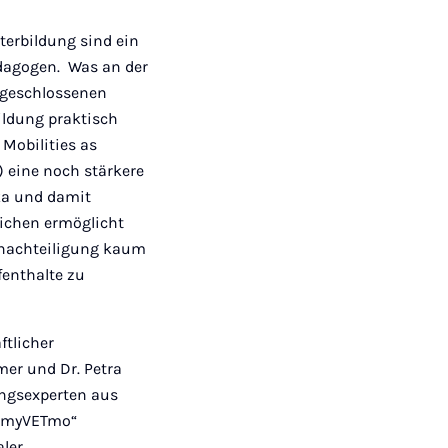
terbildung sind ein
dagogen. Was an der
abgeschlossenen
ildung praktisch
Mobilities as
 eine noch stärkere
ka und damit
lichen ermöglicht
Benachteiligung kaum
fenthalte zu
ftlicher
mer und Dr. Petra
ungsexperten aus
n „myVETmo“
ler,