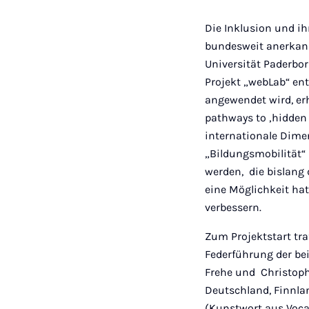
Die Inklusion und i
bundesweit anerkan
Universität Paderbor
Projekt „webLab“ en
angewendet wird, er
pathways to ‚hidden
internationale Dime
„Bildungsmobilität“ 
werden, die bislang
eine Möglichkeit hat
verbessern.
Zum Projektstart tra
Federführung der be
Frehe und Christoph
Deutschland, Finnla
(Kunstwort aus Vocat