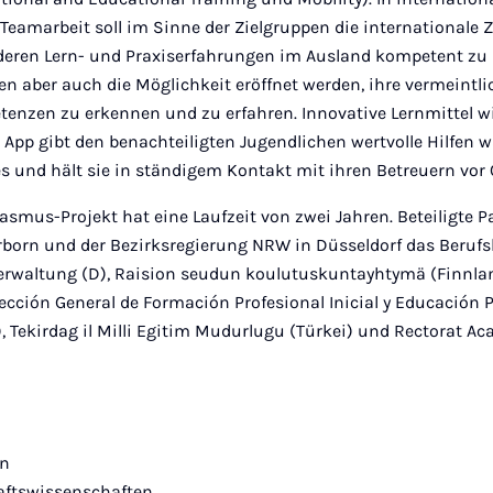
r Teamarbeit soll im Sinne der Zielgruppen die international
 deren Lern- und Praxiserfahrungen im Ausland kompetent zu 
esen aber auch die Möglichkeit eröffnet werden, ihre vermeintli
nzen zu erkennen und zu erfahren. Innovative Lernmittel wi
App gibt den benachteiligten Jugendlichen wertvolle Hilfen 
s und hält sie in ständigem Kontakt mit ihren Betreuern vor 
asmus-Projekt hat eine Laufzeit von zwei Jahren. Beteiligte P
rborn und der Bezirksregierung NRW in Düsseldorf das Berufs
Verwaltung (D), Raision seudun koulutuskuntayhtymä (Finnlan
ección General de Formación Profesional Inicial y Educación 
, Tekirdag il Milli Egitim Mudurlugu (Türkei) und Rectorat Aca
rn
haftswissenschaften