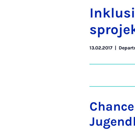
Inklus
s­pro­j
13.02.2017
|
Depart
Chancen
Jugend