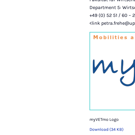
Department 5: Wirt
+49 (0) 52 51 / 60 – 
<link petra.frehe@u
myVETmo Logo
Download (34 KB)