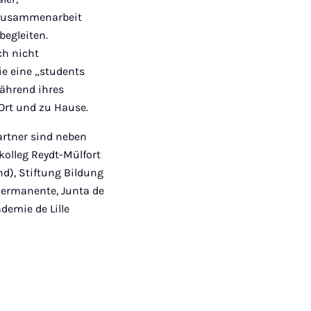
e Zusammenarbeit
begleiten.
ch nicht
e eine „students
während ihres
Ort und zu Hause.
artner sind neben
kolleg Reydt-Mülfort
d), Stiftung Bildung
Permanente, Junta de
demie de Lille