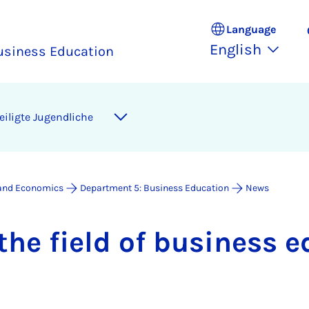
Language
English
usiness Education
iligte Jugendliche
 and Economics
Department 5: Business Education
News
he field of busi­ness ed