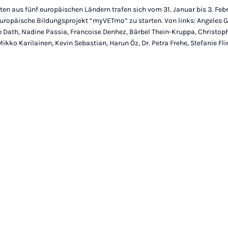
en aus fünf europäischen Ländern trafen sich vom 31. Januar bis 3. Febr
uropäische Bildungsprojekt “myVETmo” zu starten. Von links: Angeles Gab
e Dath, Nadine Passia, Francoise Denhez, Bärbel Thein-Kruppa, Christo
Mikko Karilainen, Kevin Sebastian, Harun Öz, Dr. Petra Frehe, Stefanie Fli