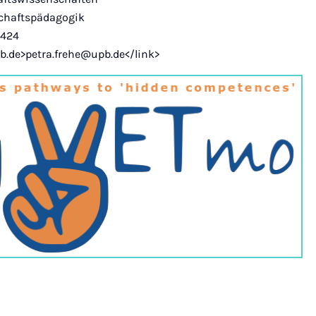
schaftspädagogik
2424
pb.de>petra.frehe@upb.de</link>