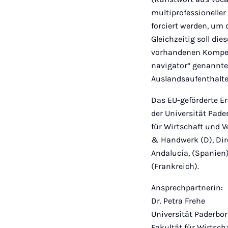
multiprofessionelle
forciert werden, um
Gleichzeitig soll di
vorhandenen Kompete
navigator“ genannte 
Auslandsaufenthalte
Das EU-geförderte Er
der Universität Pade
für Wirtschaft und 
& Handwerk (D), Dir
Andalucía, (Spanien)
(Frankreich).
Ansprechpartnerin:
Dr. Petra Frehe
Universität Paderbo
Fakultät für Wirtsc