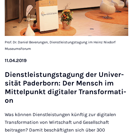
Prof. Dr. Daniel Beverungen, Dienstleistungstagung im Heinz Nixdorf
MuseumsForum
11.04.2019
Dienst­leis­tungs­ta­gung der Uni­ver­
si­tät Pa­der­born: Der Mensch im
Mit­tel­punkt di­gi­ta­ler Trans­for­ma­ti­
on
Was können Dienstleistungen künftig zur digitalen
Transformation von Wirtschaft und Gesellschaft
beitragen? Damit beschäftigten sich über 300