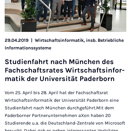
29.04.2019
|
Wirtschaftsinformatik, insb. Betriebliche
Informationssysteme
Stu­di­en­fahrt nach Mün­chen des
Fach­schafts­ra­tes Wirt­schafts­in­for­
ma­tik der Uni­ver­si­tät Pa­der­born
Vom 25. April bis 28. April hat der Fachschaftsrat
Wirtschaftsinformatik der Universität Paderborn eine
Studienfahrt nach München durchgeführt.Mit dem
Paderborner Partnerunternehmen aXon haben 20
Studierende u.a. die Deutschland-Zentrale von Microsoft
besucht. Dabei gab es neben interessanten Vorträgen,