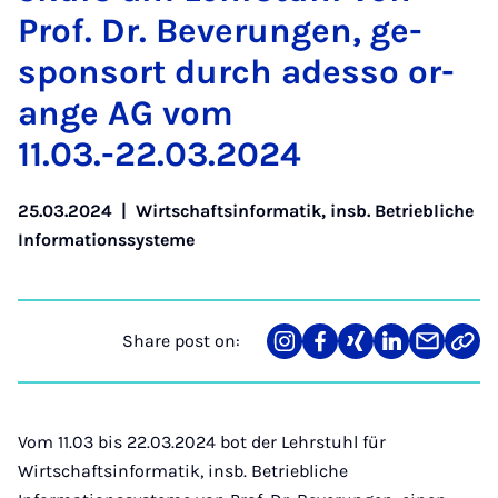
Prof. Dr. Bever­ungen, ge­
spon­sort durch ad­esso or­
ange AG vom
11.03.-22.03.2024
25.03.2024
|
Wirtschaftsinformatik, insb. Betriebliche
Informationssysteme
Share post on:
Share
Teilen
Teilen
Teilen
Teilen
Link
on
auf
auf
auf
über
kopi
Instagram
Facebook
Xing
LinkedIn
E-
Mail
Vom 11.03 bis 22.03.2024 bot der Lehrstuhl für
Wirtschaftsinformatik, insb. Betriebliche