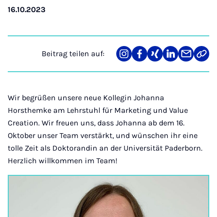
16.10.2023
Beitrag teilen auf:
Teilen
Teilen
Teilen
Teilen
Teilen
Link
auf
auf
auf
auf
über
kopi
Instagram
Facebook
Xing
LinkedIn
E-
Mail
Wir begrüßen unsere neue Kollegin Johanna
Horsthemke am Lehrstuhl für Marketing und Value
Creation. Wir freuen uns, dass Johanna ab dem 16.
Oktober unser Team verstärkt, und wünschen ihr eine
tolle Zeit als Doktorandin an der Universität Paderborn.
Herzlich willkommen im Team!