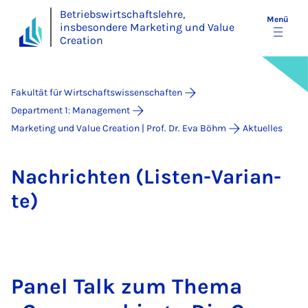
Betriebswirtschaftslehre,
Menü
insbesondere Marketing und Value
Creation
Fakultät für Wirtschaftswissenschaften
Department 1: Management
Marketing und Value Creation | Prof. Dr. Eva Böhm
Aktuelles
Nach­rich­ten (Lis­ten-Va­ri­a­n­
te)
Pa­nel Talk zum The­ma