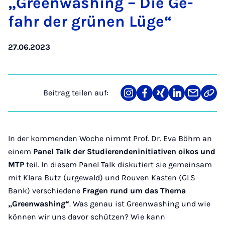
„Green­wa­shing – Die Ge­
fahr der grü­nen Lü­ge“
27.06.2023
Beitrag teilen auf:
Teilen
Teilen
Teilen
Teilen
Teilen
Link
auf
auf
auf
auf
über
kopi
Instagram
Facebook
Xing
LinkedIn
E-
Mail
In der kommenden Woche nimmt Prof. Dr. Eva Böhm an
einem
Panel Talk der Studierendeninitiativen oikos und
MTP
teil. In diesem Panel Talk diskutiert sie gemeinsam
mit Klara Butz (urgewald) und Rouven Kasten (GLS
Bank) verschiedene
Fragen rund um das Thema
„Greenwashing“
. Was genau ist Greenwashing und wie
können wir uns davor schützen? Wie kann