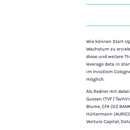
Wie können Start-Up
Wachstum zu erziel
diese und weitere T
leverage data in sta
im InnoDom Cologne, 
möglich.
Als Redner mit dabei 
Gussen (TVF | TechVis
Blume, CFA (DZ BANK 
Hüttermann (AURICON
Venture Capital, Da