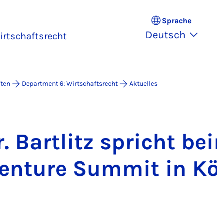
Sprache
Deutsch
irtschaftsrecht
ften
Department 6: Wirtschaftsrecht
Aktuelles
r. Bart­litz spricht be
Ven­ture Sum­mit in K