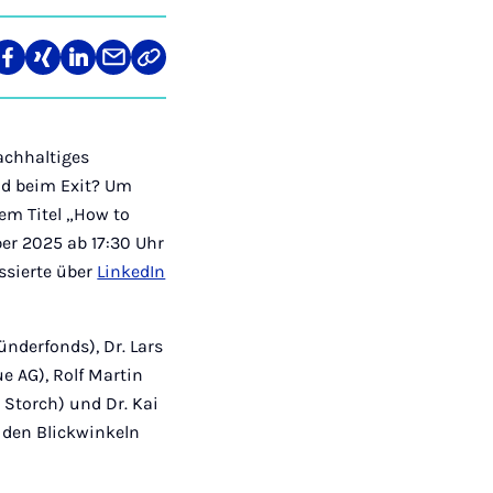
len
Teilen
Teilen
Teilen
Teilen
Link
auf
auf
auf
über
kopieren
tagram
Facebook
Xing
LinkedIn
E-
Mail
achhaltiges
d beim Exit? Um
em Titel „How to
ber 2025 ab 17:30 Uhr
ssierte über
LinkedIn
ünderfonds), Dr. Lars
ue AG), Rolf Martin
 Storch) und Dr. Kai
 den Blickwinkeln