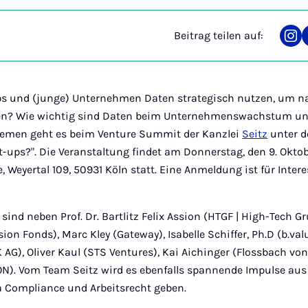
Beitrag teilen auf:
Tei
auf
Ins
s und (junge) Unternehmen Daten strategisch nutzen, um n
en? Wie wichtig sind Daten beim Unternehmenswachstum un
hemen geht es beim Venture Summit der Kanzlei
Seitz
unter d
rt-ups?". Die Veranstaltung findet am Donnerstag, den 9. Okto
Weyertal 109, 50931 Köln statt. Eine Anmeldung ist für Intere
sind neben Prof. Dr. Bartlitz Felix Assion (HTGF | High-Tech Gr
ion Fonds), Marc Kley (Gateway), Isabelle Schiffer, Ph.D (b.val
AG), Oliver Kaul (STS Ventures), Kai Aichinger (Flossbach von
). Vom Team Seitz wird es ebenfalls spannende Impulse aus
ta Compliance und Arbeitsrecht geben.