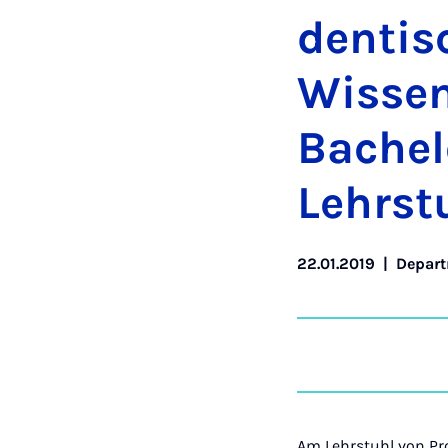
dentisc
Wis­sen
Bach­e
Lehr­st
22.01.2019
|
Depart
Am Lehrstuhl von Pro