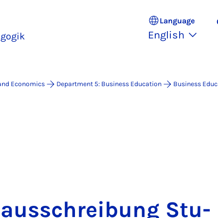
Language
English
gogik
 and Economics
Department 5: Business Education
Business Educat
naus­s­chreibung Stu­