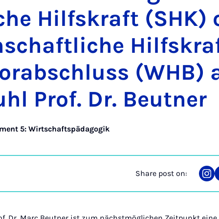
he Hil­f­skraft (SHK)
schaft­liche Hil­f­skra
l­or­ab­schluss (WHB)
uhl Prof. Dr. Beut­ner
ment 5: Wirtschaftspädagogik
Share post on:
Sha
on
Ins
f. Dr. Marc Beutner ist zum nächstmöglichen Zeitpunkt eine S