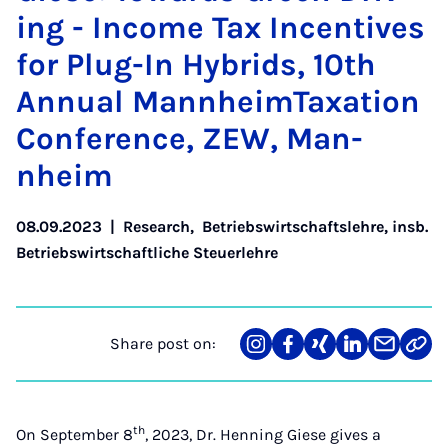
ing - In­come Tax In­cent­ives
for Plug-In Hy­brids, 10th
An­nu­al Man­nheimTax­a­tion
Con­fer­ence, ZEW, Man­
nheim
08.09.2023
|
Research
,
Betriebswirtschaftslehre, insb.
Betriebswirtschaftliche Steuerlehre
Share post on:
Share
Teilen
Teilen
Teilen
Teilen
Link
on
auf
auf
auf
über
kopi
Instagram
Facebook
Xing
LinkedIn
E-
Mail
th
On September 8
, 2023, Dr. Henning Giese gives a