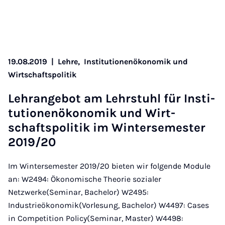
19.08.2019
|
Lehre,
Institutionenökonomik und
Wirtschaftspolitik
Lehr­an­ge­bot am Lehr­stuhl für In­sti­
tu­ti­o­nen­öko­no­mik und Wirt­
schafts­po­li­tik im Win­ter­se­mes­ter
2019/20
Im Wintersemester 2019/20 bieten wir folgende Module
an: W2494: Ökonomische Theorie sozialer
Netzwerke(Seminar, Bachelor) W2495:
Industrieökonomik(Vorlesung, Bachelor) W4497: Cases
in Competition Policy(Seminar, Master) W4498: