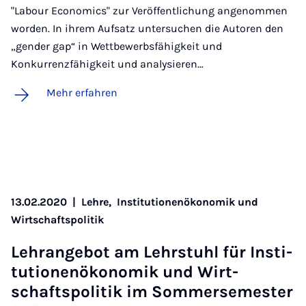
"Labour Economics" zur Veröffentlichung angenommen
worden. In ihrem Aufsatz untersuchen die Autoren den
„gender gap“ in Wettbewerbsfähigkeit und
Konkurrenzfähigkeit und analysieren…
Mehr erfahren
13.02.2020
|
Lehre,
Institutionenökonomik und
Wirtschaftspolitik
Lehr­an­ge­bot am Lehr­stuhl für In­sti­
tu­ti­o­nen­öko­no­mik und Wirt­
schafts­po­li­tik im Som­mer­se­mes­ter