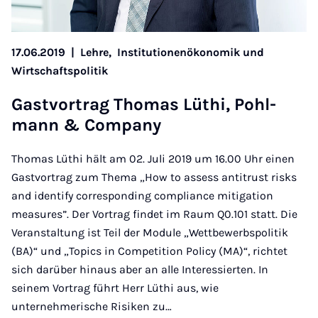
17.06.2019
|
Lehre,
Institutionenökonomik und
Wirtschaftspolitik
Gast­vor­trag Tho­mas Lü­thi, Pohl­
mann & Com­pa­ny
Thomas Lüthi hält am 02. Juli 2019 um 16.00 Uhr einen
Gastvortrag zum Thema „How to assess antitrust risks
and identify corresponding compliance mitigation
measures”. Der Vortrag findet im Raum Q0.101 statt. Die
Veranstaltung ist Teil der Module „Wettbewerbspolitik
(BA)“ und „Topics in Competition Policy (MA)“, richtet
sich darüber hinaus aber an alle Interessierten. In
seinem Vortrag führt Herr Lüthi aus, wie
unternehmerische Risiken zu…