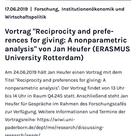
17.06.2019
|
Forschung,
Institutionenökonomik und
Wirtschaftspolitik
Vor­trag "Re­ci­pro­ci­ty and pre­fe­
rences for gi­ving: A non­pa­ra­me­tric
ana­ly­sis" von Jan Heu­fer (ERAS­MUS
Uni­ver­si­ty Rot­ter­dam)
Am 24.06.2019 hält Jan Heufer einen Vortrag mit dem
Titel "Reciprocity and preferences for giving: A
nonparametric analysis". Der Vortrag findet von 13 Uhr
bis 14 Uhr in Raum Q4.245 statt. Anschließend steht Jan
Heufer für Gespräche im Rahmen des Forschungscafés
zur Verfügung. Weitere Informationen und Termine der
Vortragsreihe: https://wiwi.uni-
paderborn.de/dep1/me/research/discussing-
research/seam/