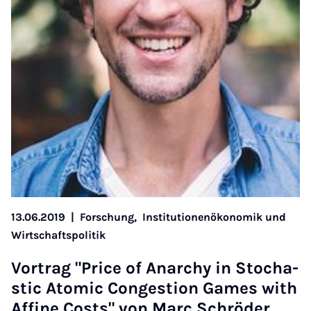
13.06.2019
|
Forschung,
Institutionenökonomik und
Wirtschaftspolitik
Vor­trag "Price of An­a­r­chy in Sto­cha­
stic Ato­mic Con­ge­s­ti­on Ga­mes with
Af­fi­ne Costs" von Ma­rc Schrö­der