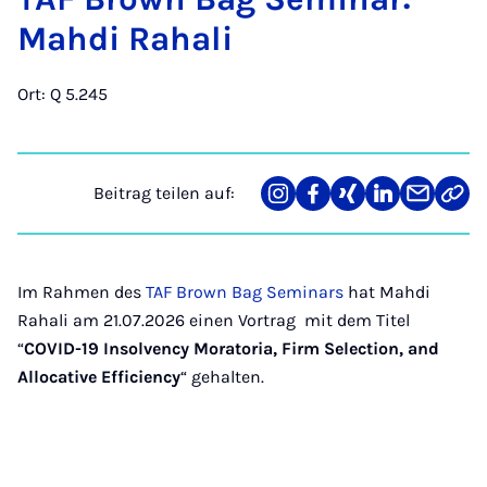
Mah­di Ra­ha­li
Ort: Q 5.245
Beitrag teilen auf:
Teilen
Teilen
Teilen
Teilen
Teilen
Link
auf
auf
auf
auf
über
kopi
Instagram
Facebook
Xing
LinkedIn
E-
Mail
Im Rahmen des
TAF Brown Bag Seminars
hat Mahdi
Rahali am 21.07.2026 einen Vortrag mit dem Titel
“
COVID-19 Insolvency Moratoria, Firm Selection, and
Allocative Efficiency
“ gehalten.