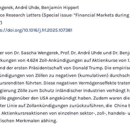
gerek, André Uhde, Benjamin Hippert
e Research Letters (Special issue: “Financial Markets during
”)
s://doi.org/10.1016/j.frl.2025.107381
r von Dr. Sascha Wengerek, Prof. Dr. André Uhde und Dr. Ben
irkungen von 4.624 Zoll-Ankündigungen auf Aktienkurse von 1
 der ersten Präsidentschaft von Donald Trump. Die empiris
kündigungen von Zöllen zu negativen (kumulativen) durchsch
rsrenditen führten. Diese negativen Vermögenseffekte trat
gierung Zölle zum Schutz inländischer Industrien verhängt h
ölle gegenüber den USA angekündigt haben. Zudem waren die
ter Linie auf Zollankündigungen zurückzuführen, die China b
 Aktienkursreaktionen von einzelnen sektor-, zoll-, handels- 
ischen Merkmalen abhing.