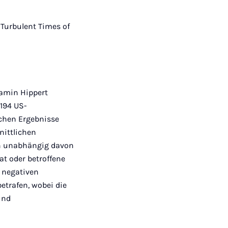
 Turbulent Times of
jamin Hippert
.194 US-
chen Ergebnisse
nittlichen
en unabhängig davon
at oder betroffene
 negativen
etrafen, wobei die
und