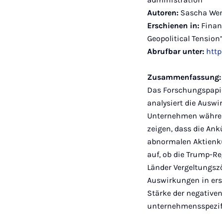
Autoren:
Sascha Wen
Erschienen in:
Financ
Geopolitical Tension
Abrufbar unter:
http
Zusammenfassung:
Das Forschungspapie
analysiert die Ausw
Unternehmen während
zeigen, dass die An
abnormalen Aktienku
auf, ob die Trump-Re
Länder Vergeltungsz
Auswirkungen in ers
Stärke der negativen
unternehmensspezif