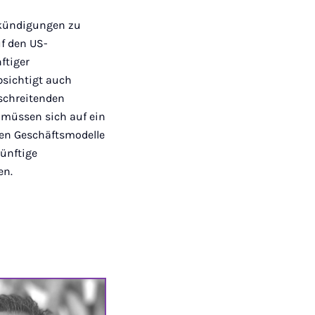
ankündigungen zu
f den US-
ftiger
bsichtigt auch
schreitenden
 müssen sich auf ein
sen Geschäftsmodelle
Künftige
en.