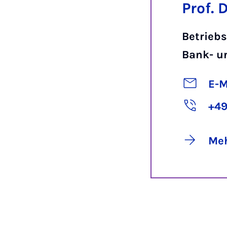
Prof. 
Betriebs
Bank- u
E-M
+49
Meh