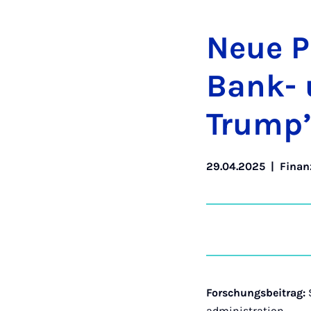
Neue Pu­
Bank- u
Trump’s 
29.04.2025
|
Finan
Forschungsbeitrag:
S
administration