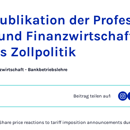
bli­ka­ti­on der Pro­fe
nd Fi­nanz­wirt­schaf
Zoll­po­li­tik
zwirtschaft - Bankbetriebslehre
Beitrag teilen auf:
Tei
auf
Ins
hare price reactions to tariff imposition announcements dur