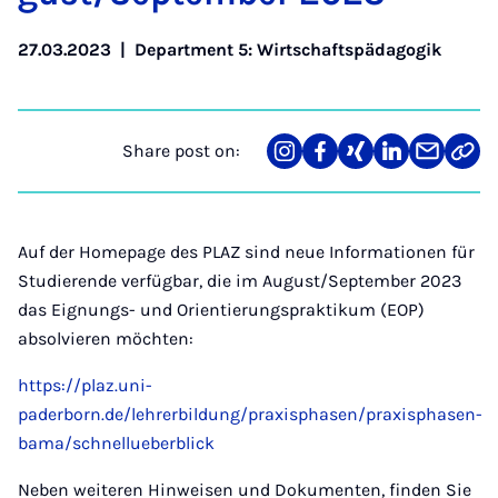
27.03.2023
|
Department 5: Wirtschaftspädagogik
Share post on:
Share
Teilen
Teilen
Teilen
Teilen
Link
on
auf
auf
auf
über
kopi
Instagram
Facebook
Xing
LinkedIn
E-
Mail
Auf der Homepage des PLAZ sind neue Informationen für
Studierende verfügbar, die im August/September 2023
das Eignungs- und Orientierungspraktikum (EOP)
absolvieren möchten:
https://plaz.uni-
paderborn.de/lehrerbildung/praxisphasen/praxisphasen-
bama/schnellueberblick
Neben weiteren Hinweisen und Dokumenten, finden Sie