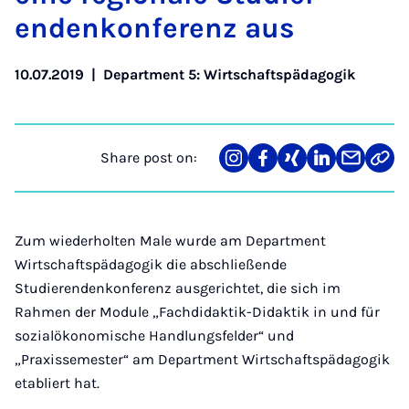
enden­kon­fer­enz aus
10.07.2019
|
Department 5: Wirtschaftspädagogik
Share post on:
Share
Teilen
Teilen
Teilen
Teilen
Link
on
auf
auf
auf
über
kopi
Instagram
Facebook
Xing
LinkedIn
E-
Mail
Zum wiederholten Male wurde am Department
Wirtschaftspädagogik die abschließende
Studierendenkonferenz ausgerichtet, die sich im
Rahmen der Module „Fachdidaktik-Didaktik in und für
sozialökonomische Handlungsfelder“ und
„Praxissemester“ am Department Wirtschaftspädagogik
etabliert hat.