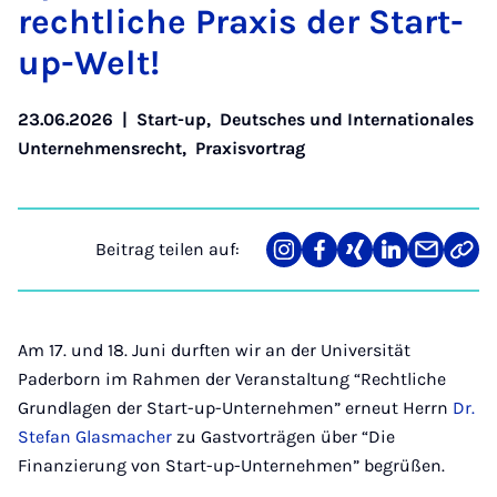
recht­li­che Pra­xis der Start-
up-Welt!
23.06.2026
|
Start-up
,
Deutsches und Internationales
Unternehmensrecht
,
Praxisvortrag
Beitrag teilen auf:
Teilen
Teilen
Teilen
Teilen
Teilen
Link
auf
auf
auf
auf
über
kopi
Instagram
Facebook
Xing
LinkedIn
E-
Mail
Am 17. und 18. Juni durften wir an der Universität
Paderborn im Rahmen der Veranstaltung “Rechtliche
Grundlagen der Start-up-Unternehmen” erneut Herrn
Dr.
Stefan Glasmacher
zu Gastvorträgen über “Die
Finanzierung von Start-up-Unternehmen” begrüßen.