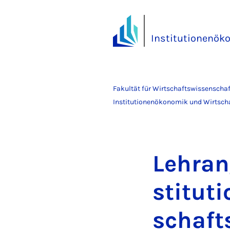
Institutionenök
Fakultät für Wirtschaftswissenscha
Institutionenökonomik und Wirtscha
Lehr­an
sti­tu­
schafts