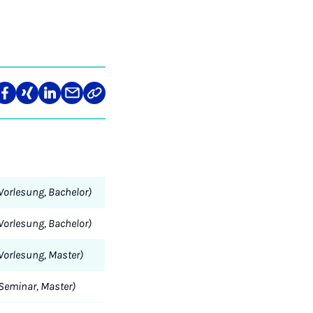
len
Teilen
Teilen
Teilen
Teilen
Link
auf
auf
auf
über
kopieren
tagram
Facebook
Xing
LinkedIn
E-
Mail
Vorlesung, Bachelor)
Vorlesung, Bachelor)
Vorlesung, Master)
Seminar, Master)