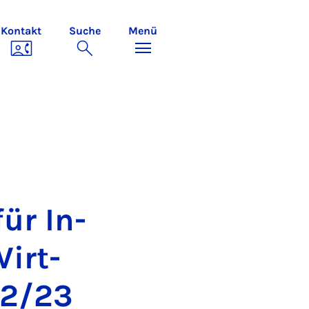
Kontakt
Suche
Menü
für In­
Wirt­
022/23