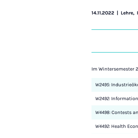
14.11.2022
|
Lehre
,
Im Wintersemester 2
W2495:
Industrieö
W2492:
Informatio
W4498:
Contests an
W4492:
Health Econo