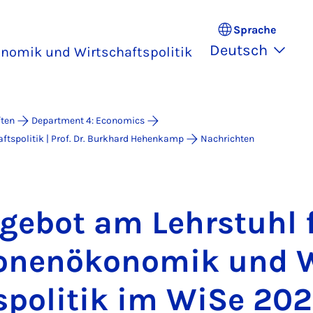
Sprache
Deutsch
onomik und Wirtschaftspolitik
ften
Department 4: Economics
ftspolitik | Prof. Dr. Burkhard Hehenkamp
Nachrichten
­ge­bot am Lehr­stuhl 
ti­o­nen­öko­no­mik und 
­po­li­tik im Wi­Se 2