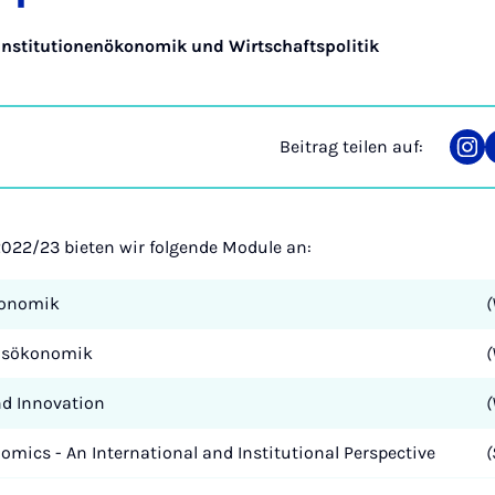
Institutionenökonomik und Wirtschaftspolitik
Beitrag teilen auf:
Tei
auf
Ins
022/23 bieten wir folgende Module an:
konomik
(
nsökonomik
(
d Innovation
(
mics - An International and Institutional Perspective
(