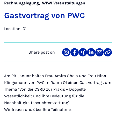
Rechnungslegung
,
WIWI Veranstaltungen
Gastvor­trag von PWC
Location: O1
Share post on:
Share
Teilen
Teilen
Teilen
Teilen
Link
on
auf
auf
auf
über
kopi
Instagram
Facebook
Xing
LinkedIn
E-
Mail
Am 29. Januar halten Frau Amira Shala und Frau Nina
Klingemann von PwC in Raum O1 einen Gastvortrag zum
Thema "Von der CSRD zur Praxis – Doppelte
Wesentlichkeit und ihre Bedeutung für die
Nachhaltigkeitsberichterstattung".
Wir freuen uns über Ihre Teilnahme.