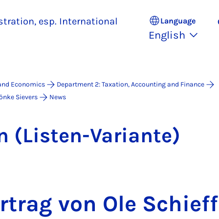
ration, esp. International
Language
English
 and Economics
Department 2: Taxation, Accounting and Finance
Sönke Sievers
News
n (Listen-Vari­ante)
­trag von Ole Schief­f