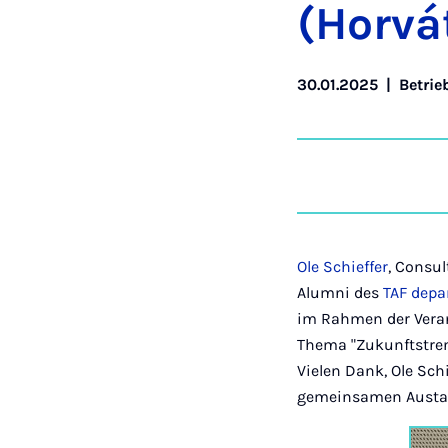
(Hor­vá
30.01.2025
|
Betrie
Ole Schieffer
, Consu
Alumni des
TAF depa
im Rahmen der Veran
Thema "Zukunftstren
Vielen Dank, Ole Schi
gemeinsamen Austa