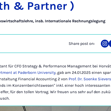
th & Part­ner )
bswirtschaftslehre, insb. Internationale Rechnungslegung
Share post on:
Sha
on
Ins
ltant für CFO Strategy & Performance Management bei Horvá
rtment at Paderborn University
, gab am 24.01.2025 einen sp
staltung Financial Accounting 2 von
Prof. Dr. Soenke Siever
ds im Konzernberichtswesen" inkl. einer hoch interessanten 
effer, für den tollen Vortrag. Wir freuen uns sehr auf den zuk
usch.