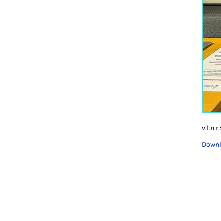
v.l.n.
Downl