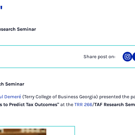
"
esearch Seminar
Share post on:
Sha
on
Ins
ch Seminar
ul Demeré
(Terry College of Business Georgia) presented the p
es to Predict Tax Outcomes"
at the
TRR 266
/
TAF Research Sem