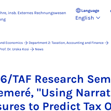
Language
ehre, insb. Externes Rechnungswesen
English
ung
 and Economics
Department 2: Taxation, Accounting and Finance
rof. Dr. Urska Kosi
News
6/TAF Re­search Sem­i
­meré, "Us­ing Nar­rat
s­ures to Pre­dict Tax 