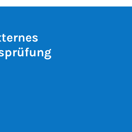
xternes
sprüfung