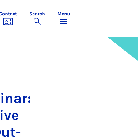
Contact
Search
Menu
n­ar:
­ive
Out­