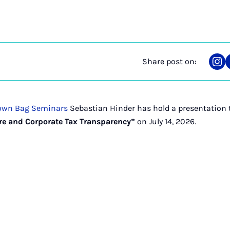
Share post on:
Sha
on
Ins
own Bag Seminars
Sebastian Hinder has hold a presentation t
re and Corporate Tax Transparency”
on July 14, 2026.