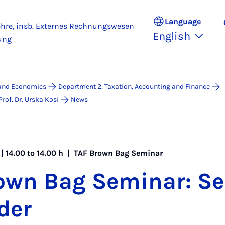
Language
ehre, insb. Externes Rechnungswesen
English
ung
 and Economics
Department 2: Taxation, Accounting and Finance
rof. Dr. Urska Kosi
News
| 14.00 to 14.00 h |
TAF Brown Bag Seminar
wn Bag Sem­in­ar: Se­
der