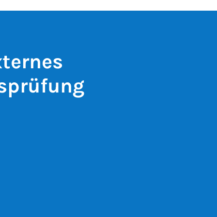
xternes
sprüfung