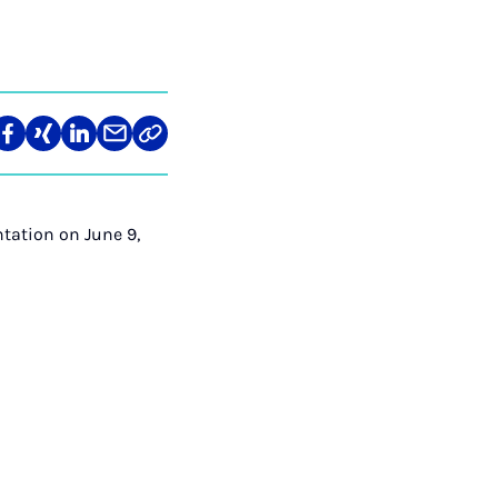
re
Teilen
Teilen
Teilen
Teilen
Link
auf
auf
auf
über
kopieren
tagram
Facebook
Xing
LinkedIn
E-
Mail
ntation on June 9,