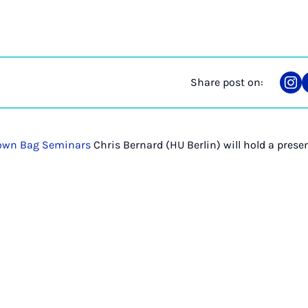
Share post on:
Sha
on
Ins
own Bag Seminars
Chris Bernard (HU Berlin) will hold a prese