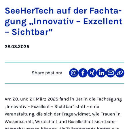
See­Her­Tech auf der Facht­a­
gung „In­nov­at­iv – Ex­zel­lent
– Sicht­bar“
28.03.2025
Share post on:
Share
Teilen
Teilen
Teilen
Teilen
Link
on
auf
auf
auf
über
kopi
Instagram
Facebook
Xing
LinkedIn
E-
Mail
Am 20. und 21. März 2025 fand in Berlin die Fachtagung
„Innovativ – Exzellent – Sichtbar“ statt – eine
Veranstaltung, die sich der Frage widmet, wie Frauen in
Wissenschaft, Wirtschaft und Gesellschaft sichtbarer
gemacht werden können. Als Teilnehmende hatten wir