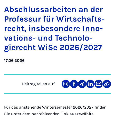
Ab­schluss­a­r­bei­ten an der
Pro­fes­sur für Wirt­schafts­
recht, ins­be­son­de­re In­no­
va­ti­ons- und Tech­no­lo­
gierecht Wi­Se 2026/2027
17.06.2026
Beitrag teilen auf:
Teilen
Teilen
Teilen
Teilen
Teilen
Link
auf
auf
auf
auf
über
kopi
Instagram
Facebook
Xing
LinkedIn
E-
Mail
Für das anstehende Wintersemester 2026/2027 finden
Sie unter dem nachfolgenden Link ausgewählte