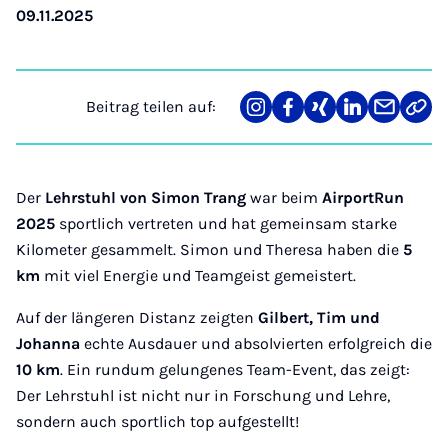
09.11.2025
Beitrag teilen auf:
Teilen
Teilen
Teilen
Teilen
Teilen
Link
auf
auf
auf
auf
über
kopi
Instagram
Facebook
Xing
LinkedIn
E-
Mail
Der
Lehrstuhl von Simon Trang
war beim
AirportRun
2025
sportlich vertreten und hat gemeinsam starke
Kilometer gesammelt. Simon und Theresa haben die
5
km
mit viel Energie und Teamgeist gemeistert.
Auf der längeren Distanz zeigten
Gilbert, Tim und
Johanna
echte Ausdauer und absolvierten erfolgreich die
10 km
. Ein rundum gelungenes Team-Event, das zeigt:
Der Lehrstuhl ist nicht nur in Forschung und Lehre,
sondern auch sportlich top aufgestellt!