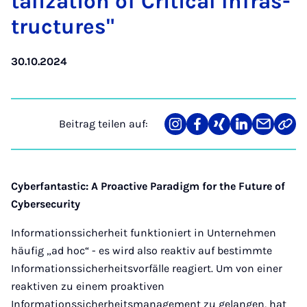
ta­li­za­ti­on of Cri­ti­cal In­fra­s­
truc­tu­res"
30.10.2024
Beitrag teilen auf:
Teilen
Teilen
Teilen
Teilen
Teilen
Link
auf
auf
auf
auf
über
kopi
Instagram
Facebook
Xing
LinkedIn
E-
Mail
Cyberfantastic: A Proactive Paradigm for the Future of
Cybersecurity
Informationssicherheit funktioniert in Unternehmen
häufig „ad hoc“ - es wird also reaktiv auf bestimmte
Informationssicherheitsvorfälle reagiert. Um von einer
reaktiven zu einem proaktiven
Informationssicherheitsmanagement zu gelangen, hat