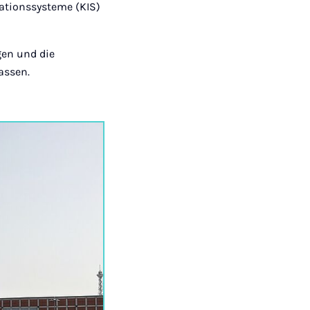
ationssysteme (KIS)
gen und die
assen.