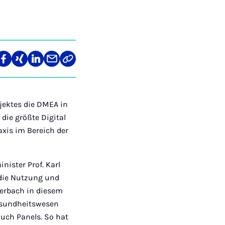
len
Teilen
Teilen
Teilen
Teilen
Link
auf
auf
auf
über
kopieren
tagram
Facebook
Xing
LinkedIn
E-
Mail
jektes die DMEA in
die größte Digital
xis im Bereich der
nister Prof. Karl
 die Nutzung und
terbach in diesem
esundheitswesen
auch Panels. So hat