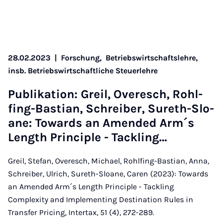
28.02.2023
|
Forschung,
Betriebswirtschaftslehre,
insb. Betriebswirtschaftliche Steuerlehre
Pu­bli­ka­ti­on: Greil, Over­esch, Rohl­
fing-Bas­ti­an, Schrei­ber, Su­reth-Slo­
a­ne: To­wards an Amen­ded Ar­m´s
Length Prin­ci­ple - Tack­ling…
Greil, Stefan, Overesch, Michael, Rohlfing-Bastian, Anna,
Schreiber, Ulrich, Sureth-Sloane, Caren (2023): Towards
an Amended Arm´s Length Principle - Tackling
Complexity and Implementing Destination Rules in
Transfer Pricing, Intertax, 51 (4), 272-289.