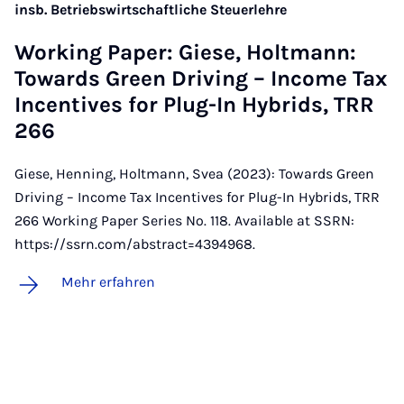
insb. Betriebswirtschaftliche Steuerlehre
Wor­king Pa­per: Gie­se, Holt­mann:
To­wards Green Dri­ving – In­co­me Tax
In­cen­ti­ves for Plug-In Hy­brids, TRR
266
Giese, Henning, Holtmann, Svea (2023): Towards Green
Driving – Income Tax Incentives for Plug-In Hybrids, TRR
266 Working Paper Series No. 118. Available at SSRN:
https://ssrn.com/abstract=4394968.
Mehr erfahren