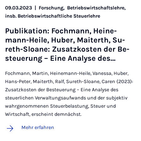
09.03.2023
|
Forschung,
Betriebswirtschaftslehre,
insb. Betriebswirtschaftliche Steuerlehre
Pu­bli­ka­ti­on: Foch­mann, Hei­ne­
mann-Hei­le, Hu­ber, Mai­terth, Su­
reth-Slo­a­ne: Zu­satz­kos­ten der Be­
steu­e­rung – Ei­ne Ana­ly­se des…
Fochmann, Martin, Heinemann-Heile, Vanessa, Huber,
Hans-Peter, Maiterth, Ralf, Sureth-Sloane, Caren (2023):
Zusatzkosten der Besteuerung – Eine Analyse des
steuerlichen Verwaltungsaufwands und der subjektiv
wahrgenommenen Steuerbelastung, Steuer und
Wirtschaft, erscheint demnächst.
Mehr erfahren