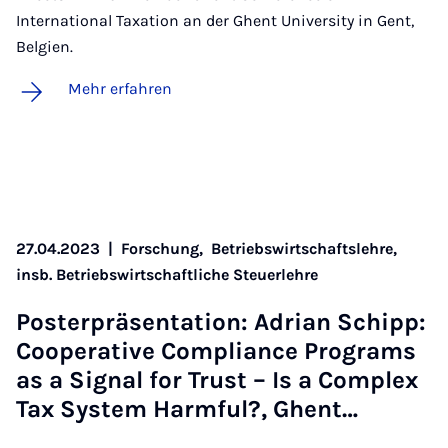
International Taxation an der Ghent University in Gent,
Belgien.
Mehr erfahren
27.04.2023
|
Forschung,
Betriebswirtschaftslehre,
insb. Betriebswirtschaftliche Steuerlehre
Pos­ter­prä­sen­ta­ti­on: Adri­an Schipp:
Co­ope­ra­ti­ve Com­pli­ance Pro­grams
as a Si­gnal for Trust – Is a Com­plex
Tax Sys­tem Harm­ful?, Ghent…