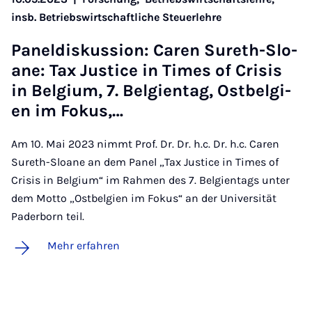
insb. Betriebswirtschaftliche Steuerlehre
Pa­nel­dis­kus­si­on: Caren Su­reth-Slo­
a­ne: Tax Ju­sti­ce in Ti­mes of Cri­sis
in Bel­gi­um, 7. Bel­gi­en­tag, Ost­bel­gi­
en im Fo­kus,…
Am 10. Mai 2023 nimmt Prof. Dr. Dr. h.c. Dr. h.c. Caren
Sureth-Sloane an dem Panel „Tax Justice in Times of
Crisis in Belgium“ im Rahmen des 7. Belgientags unter
dem Motto „Ostbelgien im Fokus“ an der Universität
Paderborn teil.
Mehr erfahren