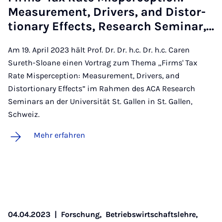
Mea­su­re­ment, Dri­vers, and Dis­tor­
ti­o­na­ry Ef­fects, Re­sea­rch Se­mi­nar,…
Am 19. April 2023 hält Prof. Dr. Dr. h.c. Dr. h.c. Caren
Sureth-Sloane einen Vortrag zum Thema „Firms' Tax
Rate Misperception: Measurement, Drivers, and
Distortionary Effects” im Rahmen des ACA Research
Seminars an der Universität St. Gallen in St. Gallen,
Schweiz.
Mehr erfahren
04.04.2023
|
Forschung,
Betriebswirtschaftslehre,