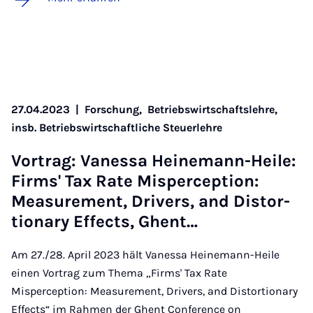
27.04.2023
|
Forschung,
Betriebswirtschaftslehre,
insb. Betriebswirtschaftliche Steuerlehre
Vor­trag: Va­nes­sa Hei­ne­mann-Hei­le:
Firms' Tax Ra­te Mis­per­cep­ti­on:
Mea­su­re­ment, Dri­vers, and Dis­tor­
ti­o­na­ry Ef­fects, Ghent…
Am 27./28. April 2023 hält Vanessa Heinemann-Heile
einen Vortrag zum Thema „Firms' Tax Rate
Misperception: Measurement, Drivers, and Distortionary
Effects“ im Rahmen der Ghent Conference on