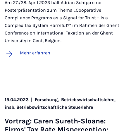
Am 27./28. April 2023 hält Adrian Schipp eine
Posterpräsentation zum Thema „Cooperative
Compliance Programs as a Signal for Trust – Is a
Complex Tax System Harmful?“ im Rahmen der Ghent
Conference on International Taxation an der Ghent
University in Gent, Belgien.
Mehr erfahren
19.04.2023
|
Forschung,
Betriebswirtschaftslehre,
insb. Betriebswirtschaftliche Steuerlehre
Vor­trag: Caren Su­reth-Slo­a­ne:
Firms' Tax Ra­te Mis­per­cep­ti­on: