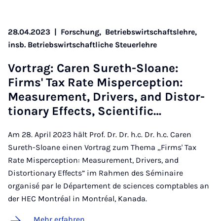
28.04.2023
|
Forschung,
Betriebswirtschaftslehre,
insb. Betriebswirtschaftliche Steuerlehre
Vor­trag: Caren Su­reth-Slo­a­ne:
Firms' Tax Ra­te Mis­per­cep­ti­on:
Mea­su­re­ment, Dri­vers, and Dis­tor­
ti­o­na­ry Ef­fects, Scien­ti­fic…
Am 28. April 2023 hält Prof. Dr. Dr. h.c. Dr. h.c. Caren
Sureth-Sloane einen Vortrag zum Thema „Firms' Tax
Rate Misperception: Measurement, Drivers, and
Distortionary Effects” im Rahmen des Séminaire
organisé par le Département de sciences comptables an
der HEC Montréal in Montréal, Kanada.
Mehr erfahren