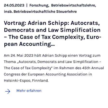
24.05.2023
|
Forschung,
Betriebswirtschaftslehre,
insb. Betriebswirtschaftliche Steuerlehre
Vor­trag: Adri­an Schipp: Au­to­crats,
De­mo­crats and Law Sim­pli­fi­ca­ti­on
– The Case of Tax Com­ple­xi­ty, Eu­ro­
pean Ac­coun­ting…
Am 24. Mai 2023 hält Adrian Schipp einen Vortrag zum
Thema „Autocrats, Democrats and Law Simplification –
The Case of Tax Complexity“ im Rahmen des 45th Annual
Congress der European Accounting Association in
Helsinki-Espoo, Finnland.
Mehr erfahren