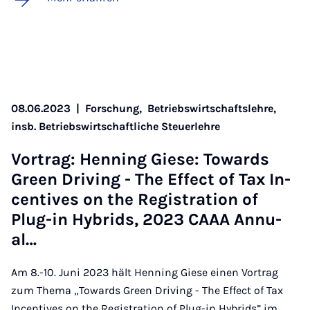
08.06.2023
|
Forschung,
Betriebswirtschaftslehre,
insb. Betriebswirtschaftliche Steuerlehre
Vor­trag: Hen­ning Gie­se: To­wards
Green Dri­ving - The Ef­fect of Tax In­
cen­ti­ves on the Re­gis­tra­ti­on of
Plug-in Hy­brids, 2023 CAAA An­nu­
al…
Am 8.-10. Juni 2023 hält Henning Giese einen Vortrag
zum Thema „Towards Green Driving - The Effect of Tax
Incentives on the Registration of Plug-in Hybrids” im