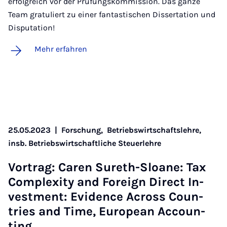
erfolgreich vor der Prüfungskommission. Das ganze
Team gratuliert zu einer fantastischen Dissertation und
Disputation!
Mehr erfahren
25.05.2023
|
Forschung,
Betriebswirtschaftslehre,
insb. Betriebswirtschaftliche Steuerlehre
Vor­trag: Caren Su­reth-Slo­a­ne: Tax
Com­ple­xi­ty and For­eign Di­rect In­
vest­ment: Evi­dence Across Coun­
tries and Time, Eu­ro­pean Ac­coun­
ting…