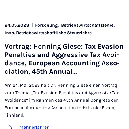
24.05.2023
|
Forschung,
Betriebswirtschaftslehre,
insb. Betriebswirtschaftliche Steuerlehre
Vor­trag: Hen­ning Gie­se: Tax Eva­si­on
Pe­n­al­ties and Ag­gres­si­ve Tax Avoi­
dance, Eu­ro­pean Ac­coun­ting As­so­
cia­ti­on, 45th An­nu­al…
Am 24. Mai 2023 hält Dr. Henning Giese einen Vortrag
zum Thema „Tax Evasion Penalties and Aggressive Tax
Avoidance“ im Rahmen des 45th Annual Congress der
European Accounting Association in Helsinki-Espoo,
Finnland.
Mehr erfahren