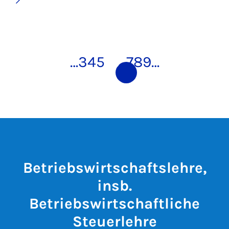
…
3
4
5
6
7
8
9
…
Betriebswirtschaftslehre,
insb.
Betriebswirtschaftliche
Steuerlehre