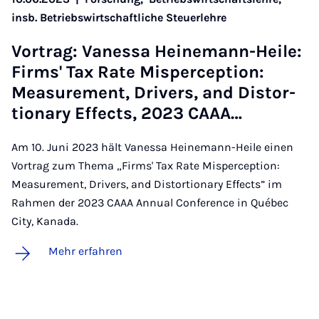
insb. Betriebswirtschaftliche Steuerlehre
Vor­trag: Va­nes­sa Hei­ne­mann-Hei­le:
Firms' Tax Ra­te Mis­per­cep­ti­on:
Mea­su­re­ment, Dri­vers, and Dis­tor­
ti­o­na­ry Ef­fects, 2023 CAAA…
Am 10. Juni 2023 hält Vanessa Heinemann-Heile einen
Vortrag zum Thema „Firms' Tax Rate Misperception:
Measurement, Drivers, and Distortionary Effects” im
Rahmen der 2023 CAAA Annual Conference in Québec
City, Kanada.
Mehr erfahren