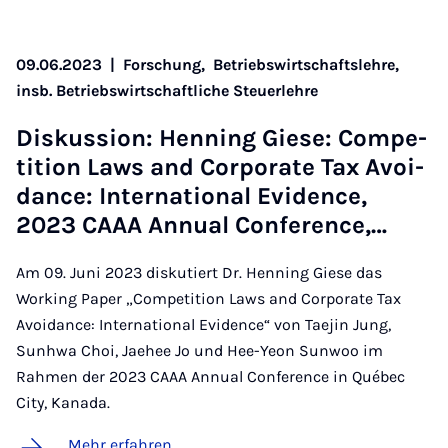
09.06.2023
|
Forschung,
Betriebswirtschaftslehre,
insb. Betriebswirtschaftliche Steuerlehre
Dis­kus­si­on: Hen­ning Gie­se: Com­pe­
ti­ti­on Laws and Cor­po­ra­te Tax Avoi­
dance: In­ter­na­ti­o­nal Evi­dence,
2023 CAAA An­nu­al Con­fe­rence,…
Am 09. Juni 2023 diskutiert Dr. Henning Giese das
Working Paper „Competition Laws and Corporate Tax
Avoidance: International Evidence“ von Taejin Jung,
Sunhwa Choi, Jaehee Jo und Hee-Yeon Sunwoo im
Rahmen der 2023 CAAA Annual Conference in Québec
City, Kanada.
Mehr erfahren