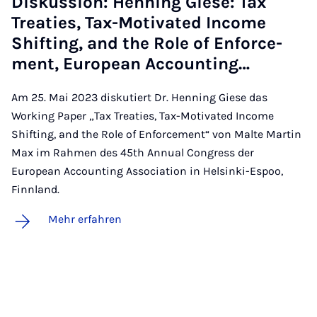
Dis­kus­si­on: Hen­ning Gie­se: Tax
Trea­ties, Tax-Mo­ti­va­ted In­co­me
Shif­ting, and the Ro­le of En­for­ce­
ment, Eu­ro­pean Ac­coun­ting…
Am 25. Mai 2023 diskutiert Dr. Henning Giese das
Working Paper „Tax Treaties, Tax-Motivated Income
Shifting, and the Role of Enforcement“ von Malte Martin
Max im Rahmen des 45th Annual Congress der
European Accounting Association in Helsinki-Espoo,
Finnland.
Mehr erfahren