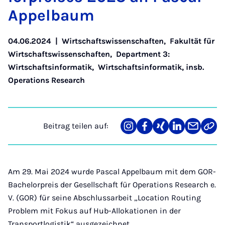
Ap­pel­baum
04.06.2024
|
Wirtschaftswissenschaften
,
Fakultät für
Wirtschaftswissenschaften
,
Department 3:
Wirtschaftsinformatik
,
Wirtschaftsinformatik, insb.
Operations Research
Beitrag teilen auf:
Teilen
Teilen
Teilen
Teilen
Teilen
Link
auf
auf
auf
auf
über
kopi
Instagram
Facebook
Xing
LinkedIn
E-
Mail
Am 29. Mai 2024 wurde Pascal Appelbaum mit dem GOR-
Bachelorpreis der Gesellschaft für Operations Research e.
V. (GOR) für seine Abschlussarbeit „Location Routing
Problem mit Fokus auf Hub-Allokationen in der
Transportlogistik“ ausgezeichnet.