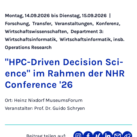
Montag, 14.09.2026 bis Dienstag, 15.09.2026 |
Forschung
,
Transfer
,
Veranstaltungen
,
Konferenz
,
Wirtschaftswissenschaften
,
Department 3:
Wirtschaftsinformatik
,
Wirtschaftsinformatik, insb.
Operations Research
"HPC-Dri­ven De­ci­si­on Sci­
ence" im Rah­men der NHR
Con­fe­rence '26
Ort: Heinz Nixdorf MuseumsForum
Veranstalter: Prof. Dr. Guido Schryen
Beitrag teilen auf: