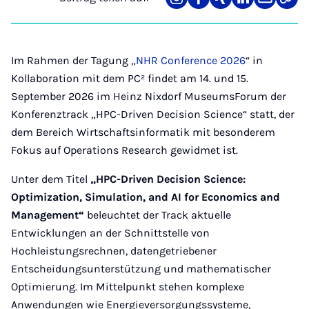
Teilen
Teilen
Teilen
Teilen
Teilen
Link
auf
auf
auf
auf
über
kopi
Instagram
Facebook
Xing
LinkedIn
E-
Mail
Im Rahmen der Tagung „
NHR Conference 2026
“ in
Kollaboration mit dem PC² findet am 14. und 15.
September 2026 im Heinz Nixdorf MuseumsForum der
Konferenztrack „HPC-Driven Decision Science“ statt, der
dem Bereich Wirtschaftsinformatik mit besonderem
Fokus auf Operations Research gewidmet ist.
Unter dem Titel
„HPC-Driven Decision Science:
Optimization, Simulation, and AI for Economics and
Management“
beleuchtet der Track aktuelle
Entwicklungen an der Schnittstelle von
Hochleistungsrechnen, datengetriebener
Entscheidungsunterstützung und mathematischer
Optimierung. Im Mittelpunkt stehen komplexe
Anwendungen wie Energieversorgungssysteme,