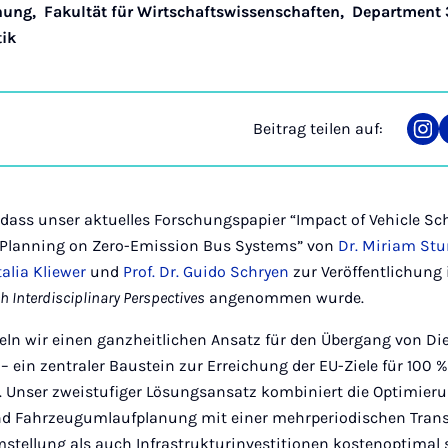
hung
,
Fakultät für Wirtschaftswissenschaften
,
Department 
tik
Beitrag teilen auf:
Tei
auf
Ins
 dass unser aktuelles Forschungspapier “Impact of Vehicle S
n Planning on Zero-Emission Bus Systems” von
Dr. Miriam St
talia Kliewer
und
Prof. Dr. Guido Schryen
zur Veröffentlichung
h Interdisciplinary Perspectives
angenommen wurde.
keln wir einen ganzheitlichen Ansatz für den Übergang von Die
 ein zentraler Baustein zur Erreichung der EU-Ziele für 100 
. Unser zweistufiger Lösungsansatz kombiniert die Optimier
und Fahrzeugumlaufplanung mit einer mehrperiodischen Tran
stellung als auch Infrastrukturinvestitionen kostenoptimal s