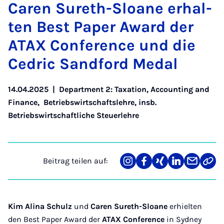
Caren Su­reth-Slo­a­ne er­hal­
ten Best Pa­per Award der
ATAX Con­fe­rence und die
Ce­d­ric Sand­ford Me­dal
14.04.2025
|
Department 2: Taxation, Accounting and
Finance
,
Betriebswirtschaftslehre, insb.
Betriebswirtschaftliche Steuerlehre
Beitrag teilen auf:
Teilen
Teilen
Teilen
Teilen
Teilen
Link
auf
auf
auf
auf
über
kopi
Instagram
Facebook
Xing
LinkedIn
E-
Mail
Kim Alina Schulz
und
Caren Sureth-Sloane
erhielten
den Best Paper Award der
ATAX Conference
in Sydney