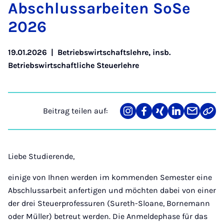
Ab­schluss­a­r­bei­ten So­Se
2026
19.01.2026
|
Betriebswirtschaftslehre, insb.
Betriebswirtschaftliche Steuerlehre
Beitrag teilen auf:
Teilen
Teilen
Teilen
Teilen
Teilen
Link
auf
auf
auf
auf
über
kopi
Instagram
Facebook
Xing
LinkedIn
E-
Mail
Liebe Studierende,
einige von Ihnen werden im kommenden Semester eine
Abschlussarbeit anfertigen und möchten dabei von einer
der drei Steuerprofessuren (Sureth-Sloane, Bornemann
oder Müller) betreut werden. Die Anmeldephase für das