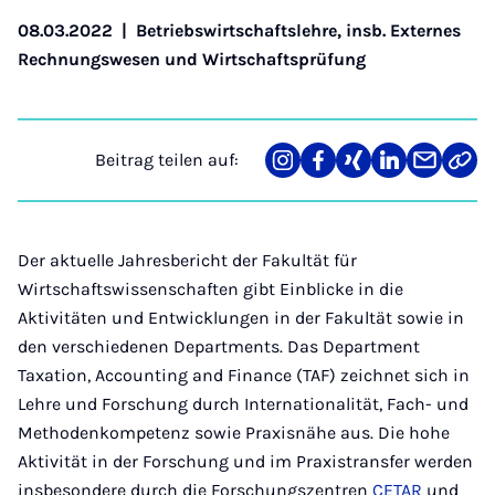
08.03.2022
|
Betriebswirtschaftslehre, insb. Externes
Rechnungswesen und Wirtschaftsprüfung
Beitrag teilen auf:
Teilen
Teilen
Teilen
Teilen
Teilen
Link
auf
auf
auf
auf
über
kopi
Instagram
Facebook
Xing
LinkedIn
E-
Mail
Der aktuelle Jahresbericht der Fakultät für
Wirtschaftswissenschaften gibt Einblicke in die
Aktivitäten und Entwicklungen in der Fakultät sowie in
den verschiedenen Departments. Das Department
Taxation, Accounting and Finance (TAF) zeichnet sich in
Lehre und Forschung durch Internationalität, Fach- und
Methodenkompetenz sowie Praxisnähe aus. Die hohe
Aktivität in der Forschung und im Praxistransfer werden
insbesondere durch die Forschungszentren
CETAR
und