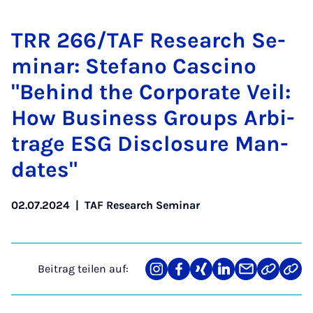
TRR 266/TAF Re­sea­rch Se­
mi­nar: Ste­fa­no Cas­ci­no
"Be­hind the Cor­po­ra­te Veil:
How Busi­ness Groups Ar­bi­
tra­ge ESG Disclos­ure Man­
da­tes"
02.07.2024
|
TAF Research Seminar
Beitrag teilen auf:
Teilen
Teilen
Teilen
Teilen
Teilen
Link
Teil
auf
auf
auf
auf
über
kopiere
via
Instagram
Facebook
Xing
LinkedIn
E-
Web