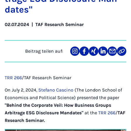
da­tes"
02.07.2024
|
TAF Research Seminar
Beitrag teilen auf:
Teilen
Teilen
Teilen
Teilen
Teilen
Link
auf
auf
auf
auf
über
kopi
Instagram
Facebook
Xing
LinkedIn
E-
Mail
TRR 266
/TAF Research Seminar
On July 2, 2024,
Stefano Cascino
(The London School of
Economics and Political Science) presented the paper
"Behind the Corporate Veil: How Business Groups
Arbitrage ESG Disclosure Mandates"
at the
TRR 266
/
TAF
Research Seminar.