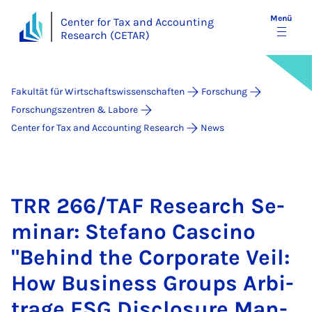
Menü
Center for Tax and Accounting
Research (CETAR)
Fakultät für Wirtschaftswissenschaften
Forschung
Forschungszentren & Labore
Center for Tax and Accounting Research
News
TRR 266/TAF Re­sea­rch Se­
mi­nar: Ste­fa­no Cas­ci­no
"Be­hind the Cor­po­ra­te Veil:
How Busi­ness Groups Ar­bi­
tra­ge ESG Disclos­ure Man­