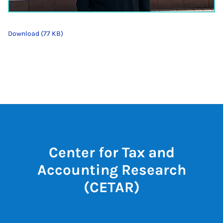
Download (77 KB)
Center for Tax and
Accounting Research
(CETAR)