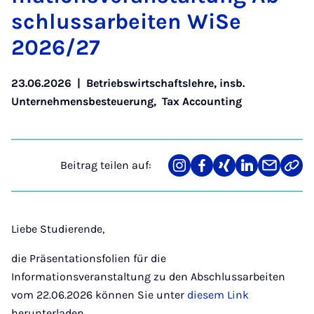
schluss­a­r­bei­ten Wi­Se
2026/27
23.06.2026
|
Betriebswirtschaftslehre, insb.
Unternehmensbesteuerung
,
Tax Accounting
Beitrag teilen auf:
Teilen
Teilen
Teilen
Teilen
Teilen
Link
auf
auf
auf
auf
über
kopi
Instagram
Facebook
Xing
LinkedIn
E-
Mail
Liebe Studierende,
die Präsentationsfolien für die
Informationsveranstaltung zu den Abschlussarbeiten
vom 22.06.2026 können Sie unter
diesem Link
herunterladen.