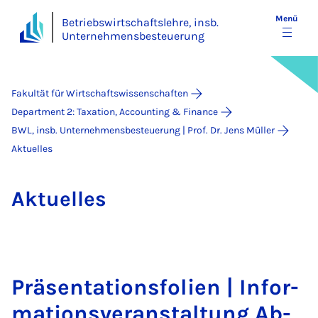
Menü
Betriebswirtschaftslehre, insb.
Unternehmensbesteuerung
Fakultät für Wirtschaftswissenschaften
Department 2: Taxation, Accounting & Finance
BWL, insb. Unternehmensbesteuerung | Prof. Dr. Jens Müller
Aktuelles
Ak­tu­el­les
Prä­sen­ta­ti­ons­fo­li­en | In­for­
ma­ti­ons­ver­an­stal­tung Ab­