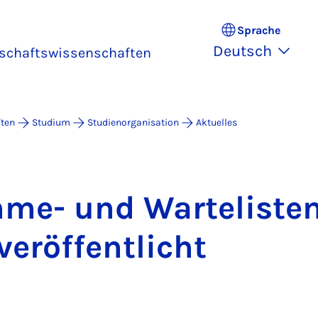
Sprache
Deutsch
rtschaftswissenschaften
ften
Studium
Studienorganisation
Aktuelles
h­me- und War­te­lis­te
er­öf­fent­licht