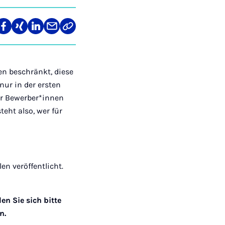
len
Teilen
Teilen
Teilen
Teilen
Link
auf
auf
auf
über
kopieren
tagram
Facebook
Xing
LinkedIn
E-
Mail
n beschränkt, diese
nur in der ersten
hr Bewerber*innen
teht also, wer für
n veröffentlicht.
n Sie sich bitte
n.