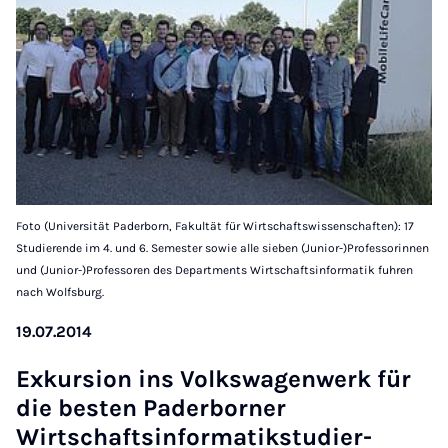
Foto (Universität Paderborn, Fakultät für Wirtschaftswissenschaften): 17
Studierende im 4. und 6. Semester sowie alle sieben (Junior-)Professorinnen
und (Junior-)Professoren des Departments Wirtschaftsinformatik fuhren
nach Wolfsburg.
19.07.2014
Ex­kur­sion ins Volk­swa­gen­werk für
die be­sten Pader­borner
Wirtschaftsin­form­atikstud­i­er­