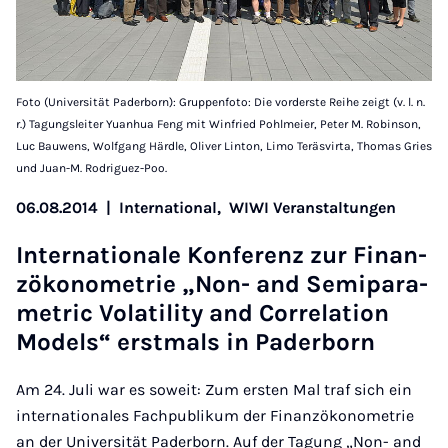
Foto (Universität Paderborn): Gruppenfoto: Die vorderste Reihe zeigt (v. l. n.
r.) Tagungsleiter Yuanhua Feng mit Winfried Pohlmeier, Peter M. Robinson,
Luc Bauwens, Wolfgang Härdle, Oliver Linton, Limo Teräsvirta, Thomas Gries
und Juan-M. Rodriguez-Poo.
06.08.2014
|
International,
WIWI Veranstaltungen
In­ter­na­tionale Kon­fer­enz zur Fin­an­
zökono­met­rie „Non- and Semi­para­
met­ric Volat­il­ity and Cor­rel­a­tion
Mod­els“ er­st­mals in Pader­born
Am 24. Juli war es soweit: Zum ersten Mal traf sich ein
internationales Fachpublikum der Finanzökonometrie
an der Universität Paderborn. Auf der Tagung „Non- and