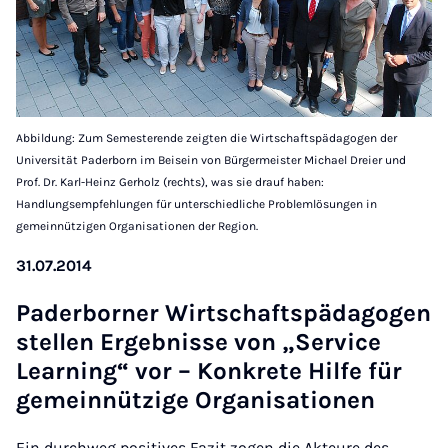
Abbildung: Zum Semesterende zeigten die Wirtschaftspädagogen der
Universität Paderborn im Beisein von Bürgermeister Michael Dreier und
Prof. Dr. Karl-Heinz Gerholz (rechts), was sie drauf haben:
Handlungsempfehlungen für unterschiedliche Problemlösungen in
gemeinnützigen Organisationen der Region.
31.07.2014
Pader­borner Wirtschaft­späd­agogen
stel­len Ergeb­n­isse von „Ser­vice
Learn­ing“ vor – Konkrete Hil­fe für
ge­mein­nützige Or­gan­isa­tion­en
Ein durchweg positives Fazit zogen die Akteure des