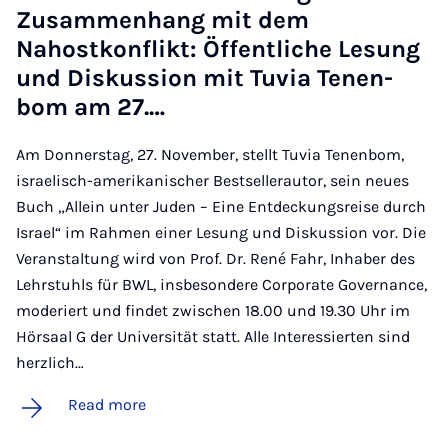
Zusam­men­hang mit dem
Nahostkon­f­likt: Öf­fent­liche Le­sung
und Diskus­­sion mit Tuvia Ten­en­
bom am 27.…
Am Donnerstag, 27. November, stellt Tuvia Tenenbom,
israelisch-amerikanischer Best­sellerautor, sein neues
Buch „Allein unter Juden – Eine Entdeckungsreise durch
Isra­el“ im Rahmen einer Lesung und Diskussion vor. Die
Veranstaltung wird von Prof. Dr. René Fahr, Inhaber des
Lehrstuhls für BWL, insbesondere Corporate Governance,
mo­deriert und findet zwischen 18.00 und 19.30 Uhr im
Hörsaal G der Universität statt. Alle Interessierten sind
herzlich…
Read more