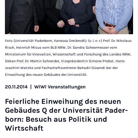
Foto (Universität Paderborn, Vanessa Dreibrodt): (v. l. n. r.) Prof. Dr. Nikolaus
Risch, Heinrich Micus vom BLB NRW, Dr. Sandra Scheermesser vom
Ministerium für Innovation, Wissenschaft und Forschung des Landes NRW,
Dekan Prof. Dr. Martin Schneider, Vizepräsidentin Simone Probst, Hans-
Joachim Watzke und Fachschaftsvertreter Bahadir Düsendi bei der
Einweihung des neuen Gebäudes der Universität.
20.11.2014
|
WIWI Veranstaltungen
Fei­er­liche Ein­wei­hung des neuen
Ge­bäudes Q der Uni­versität Pader­
born: Be­such aus Politik und
Wirtschaft