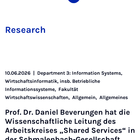
Re­search
10.06.2026
|
Department 3: Information Systems,
Wirtschaftsinformatik, insb. Betriebliche
Informationssysteme,
Fakultät
Wirtschaftswissenschaften,
Allgemein,
Allgemeines
Prof. Dr. Daniel Bever­ungen hat die
Wis­senschaft­liche Lei­tung des
Arbeit­skre­ises „Shared Ser­vices“ in
der Sch­malen­bach-Gesell­schaft…