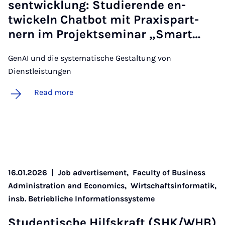
sentwicklung: Stud­i­er­ende en­
twick­eln Chat­bot mit Prax­is­part­
nern im Pro­jekt­sem­in­ar „S­mart…
GenAI und die systematische Gestaltung von
Dienstleistungen
Read more
16.01.2026
|
Job advertisement,
Faculty of Business
Administration and Economics,
Wirtschaftsinformatik,
insb. Betriebliche Informationssysteme
Stu­dentische Hil­f­skraft (SHK/WHB)