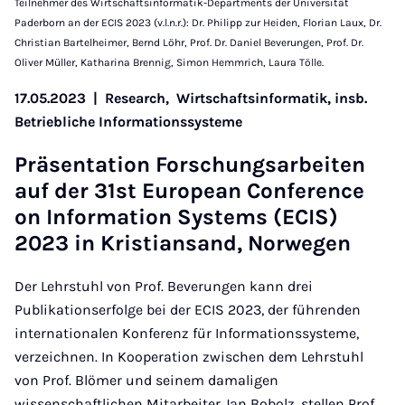
Teilnehmer des Wirtschaftsinformatik-Departments der Universität
Paderborn an der ECIS 2023 (v.l.n.r.): Dr. Philipp zur Heiden, Florian Laux, Dr.
Christian Bartelheimer, Bernd Löhr, Prof. Dr. Daniel Beverungen, Prof. Dr.
Oliver Müller, Katharina Brennig, Simon Hemmrich, Laura Tölle.
17.05.2023
|
Research,
Wirtschaftsinformatik, insb.
Betriebliche Informationssysteme
Präsent­a­tion Forschung­sarbeiten
auf der 31st European Con­fer­ence
on In­form­a­tion Sys­tems (ECIS)
2023 in Kris­ti­ansand, Nor­we­gen
Der Lehrstuhl von Prof. Beverungen kann drei
Publikationserfolge bei der ECIS 2023, der führenden
internationalen Konferenz für Informationssysteme,
verzeichnen. In Kooperation zwischen dem Lehrstuhl
von Prof. Blömer und seinem damaligen
wissenschaftlichen Mitarbeiter Jan Bobolz, stellen Prof.