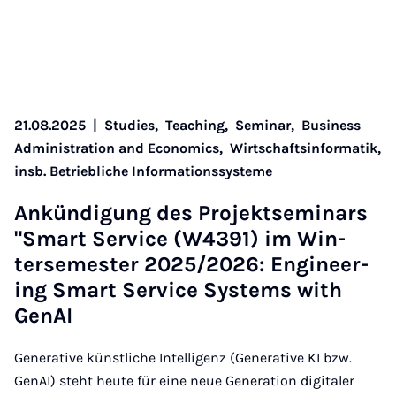
21.08.2025
|
Studies,
Teaching,
Seminar,
Business
Administration and Economics,
Wirtschaftsinformatik,
insb. Betriebliche Informationssysteme
Ankündi­gung des Pro­jekt­sem­inars
"Smart Ser­vice (W4391) im Win­
tersemester 2025/2026: En­gin­eer­
ing Smart Ser­vice Sys­tems with
GenAI
Generative künstliche Intelligenz (Generative KI bzw.
GenAI) steht heute für eine neue Generation digitaler