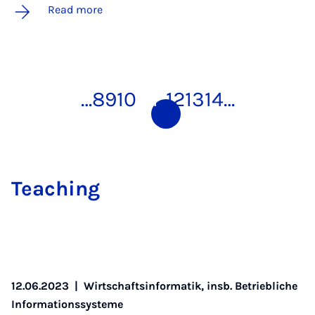
Read more
…
8
9
10
11
12
13
14
…
Teach­ing
12.06.2023
|
Wirtschaftsinformatik, insb. Betriebliche
Informationssysteme