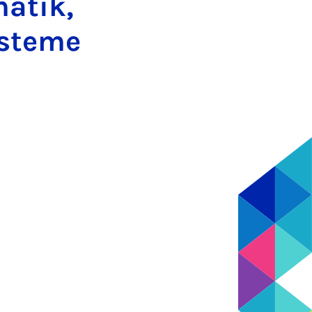
matik,
ysteme