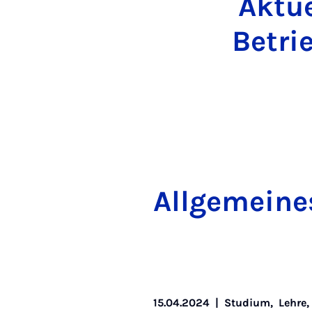
Aktue
Betri
All­ge­mei­ne
15.04.2024
|
Studium,
Lehre