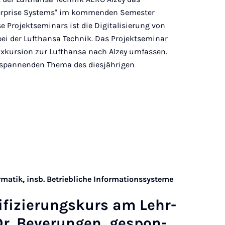
erprise Systems" im kommenden Semester
 Projektseminars ist die Digitalisierung von
 bei der Lufthansa Technik. Das Projektseminar
Exkursion zur Lufthansa nach Alzey umfassen.
 spannenden Thema des diesjährigen
rmatik, insb. Betriebliche Informationssysteme
­fi­zie­rungs­kurs am Lehr­
r. Be­ver­un­gen, ge­spon­