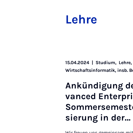
Leh­re
15.04.2024
|
Studium,
Lehre
Wirtschaftsinformatik, insb. 
An­kün­di­gung de
van­ced En­ter­p
Som­mer­se­mes­ter
sie­rung in der…
Wir freuen uns gemeinsam mit 