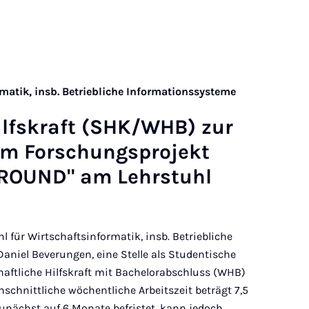
matik, insb. Betriebliche Informationssysteme
Hilfs­kraft (SHK/WHB) zur
im For­schungs­pro­jekt
­ROUND" am Lehr­stuhl
 für Wirtschaftsinformatik, insb. Betriebliche
Daniel Beverungen, eine Stelle als Studentische
haftliche Hilfskraft mit Bachelorabschluss (WHB)
schnittliche wöchentliche Arbeitszeit beträgt 7,5
zunächst auf 6 Monate befristet, kann jedoch