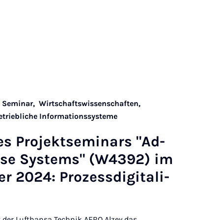
,
Seminar,
Wirtschaftswissenschaften,
Betriebliche Informationssysteme
s Pro­jekt­se­mi­nars "Ad­
ri­se Sys­tems" (W4392) im
 2024: Pro­zess­di­gi­ta­li­
der Lufthansa Technik AERO Alzey das