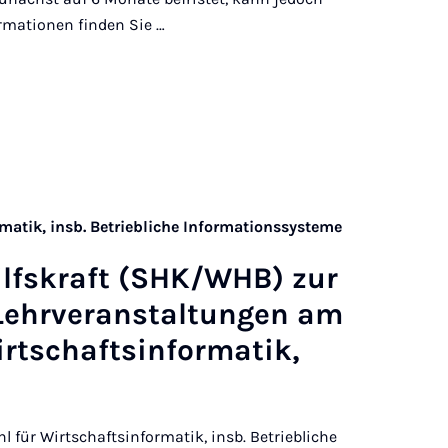
ormationen finden Sie …
matik, insb. Betriebliche Informationssysteme
Hilfs­kraft (SHK/WHB) zur
Lehr­ver­an­stal­tun­gen am
t­schafts­in­for­ma­tik,
 für Wirtschaftsinformatik, insb. Betriebliche