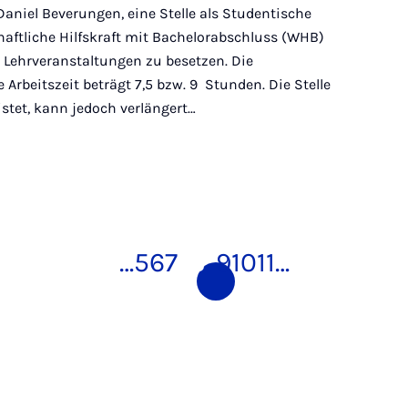
Daniel Beverungen, eine Stelle als Studentische
haftliche Hilfskraft mit Bachelorabschluss (WHB)
 Lehrveranstaltungen zu besetzen. Die
Arbeitszeit beträgt 7,5 bzw. 9 Stunden. Die Stelle
istet, kann jedoch verlängert…
…
5
6
7
8
9
10
11
…