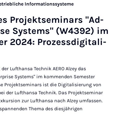
Betriebliche Informationssysteme
s Pro­jekt­se­mi­nars "Ad­
ri­se Sys­tems" (W4392) im
 2024: Pro­zess­di­gi­ta­li­
der Lufthansa Technik AERO Alzey das
erprise Systems" im kommenden Semester
 Projektseminars ist die Digitalisierung von
 bei der Lufthansa Technik. Das Projektseminar
Exkursion zur Lufthansa nach Alzey umfassen.
 spannenden Thema des diesjährigen