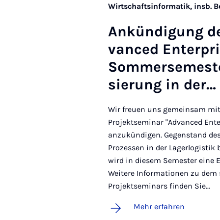
Wirtschaftsinformatik, insb. 
An­kün­di­gung de
van­ced En­ter­p
Som­mer­se­mes­ter
sie­rung in der…
Wir freuen uns gemeinsam mit 
Projektseminar "Advanced Ent
anzukündigen. Gegenstand dese
Prozessen in der Lagerlogistik
wird in diesem Semester eine 
Weitere Informationen zu dem
Projektseminars finden Sie…
Mehr erfahren