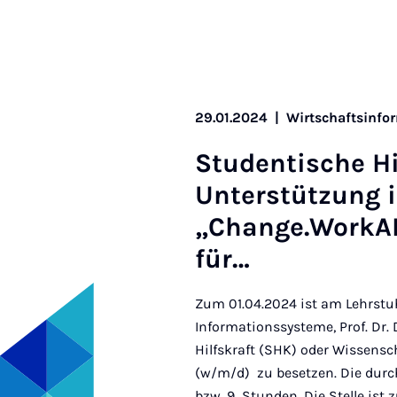
29.01.2024
|
Wirtschaftsinfor
Stu­den­ti­sche 
Un­ter­stüt­zung 
„Change.Wor­k­A
für…
Zum 01.04.2024 ist am Lehrstuhl
Informationssysteme, Prof. Dr. 
Hilfskraft (SHK) oder Wissensc
(w/m/d) zu besetzen. Die durch
bzw. 9 Stunden. Die Stelle ist 