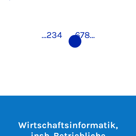
…
2
3
4
5
6
7
8
…
Wirtschaftsinformatik,
insb. Betriebliche