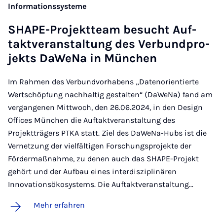
Informationssysteme
SHA­PE-Pro­jekt­team be­sucht Auf­
takt­ver­an­stal­tung des Ver­bund­pro­
jekts Da­We­Na in Mün­chen
Im Rahmen des Verbundvorhabens „Datenorientierte
Wertschöpfung nachhaltig gestalten“ (DaWeNa) fand am
vergangenen Mittwoch, den 26.06.2024, in den Design
Offices München die Auftaktveranstaltung des
Projektträgers PTKA statt. Ziel des DaWeNa-Hubs ist die
Vernetzung der vielfältigen Forschungsprojekte der
Fördermaßnahme, zu denen auch das SHAPE-Projekt
gehört und der Aufbau eines interdisziplinären
Innovationsökosystems. Die Auftaktveranstaltung…
Mehr erfahren