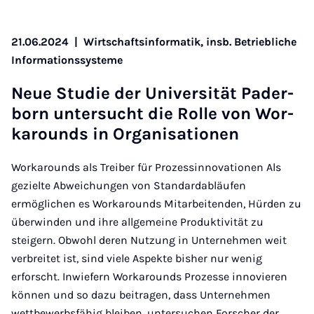
21.06.2024
|
Wirtschaftsinformatik, insb. Betriebliche
Informationssysteme
Neue Stu­­die der Un­i­­ver­­­si­tät Pa­­der­­
born un­­ter­­sucht die Rol­le von Wor­
k­a­rounds in Or­­ga­­ni­sa­ti­o­­nen
Workarounds als Treiber für Prozessinnovationen Als
gezielte Abweichungen von Standardabläufen
ermöglichen es Workarounds Mitarbeitenden, Hürden zu
überwinden und ihre allgemeine Produktivität zu
steigern. Obwohl deren Nutzung in Unternehmen weit
verbreitet ist, sind viele Aspekte bisher nur wenig
erforscht. Inwiefern Workarounds Prozesse innovieren
können und so dazu beitragen, dass Unternehmen
wettbewerbsfähig bleiben, untersuchen Forscher der…