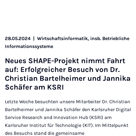
28.05.2024
|
Wirtschaftsinformatik, insb. Betriebliche
Informationssysteme
Neu­es SHA­PE-Pro­jekt nimmt Fahrt
auf: Er­folg­rei­cher Be­such von Dr.
Chris­ti­an Bar­tel­hei­mer und Jan­ni­ka
Schä­fer am KS­RI
Letzte Woche besuchten unsere Mitarbeiter Dr. Christian
Bartelheimer und Jannika Schäfer den Karlsruher Digital
Service Research and Innovation Hub (KSRI) am
Karlsruher Institut für Technologie (KIT). Im Mittelpunkt
des Besuchs stand die gemeinsame