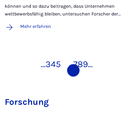
können und so dazu beitragen, dass Unternehmen
wettbewerbsfähig bleiben, untersuchen Forscher der…
Mehr erfahren
…
3
4
5
6
7
8
9
…
For­schung