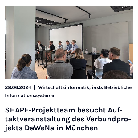
28.06.2024
|
Wirtschaftsinformatik, insb. Betriebliche
Informationssysteme
SHA­PE-Pro­jekt­team be­sucht Auf­
takt­ver­an­stal­tung des Ver­bund­pro­
jekts Da­We­Na in Mün­chen