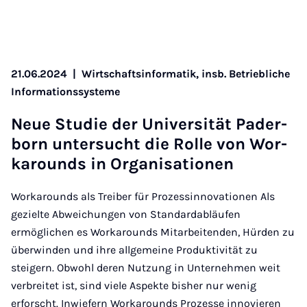
21.06.2024
|
Wirtschaftsinformatik, insb. Betriebliche
Informationssysteme
Neue Stu­­die der Un­i­­ver­­­si­tät Pa­­der­­
born un­­ter­­sucht die Rol­le von Wor­
k­a­rounds in Or­­ga­­ni­sa­ti­o­­nen
Workarounds als Treiber für Prozessinnovationen Als
gezielte Abweichungen von Standardabläufen
ermöglichen es Workarounds Mitarbeitenden, Hürden zu
überwinden und ihre allgemeine Produktivität zu
steigern. Obwohl deren Nutzung in Unternehmen weit
verbreitet ist, sind viele Aspekte bisher nur wenig
erforscht. Inwiefern Workarounds Prozesse innovieren