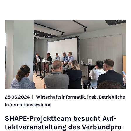
28.06.2024
|
Wirtschaftsinformatik, insb. Betriebliche
Informationssysteme
SHA­PE-Pro­jekt­team be­sucht Auf­
takt­ver­an­stal­tung des Ver­bund­pro­